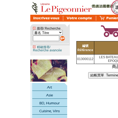
搜尋/ Recherche
編號
精確搜尋/
Référence
Recherche avancée
LES BATEAU
013000112
EPOQU
商品