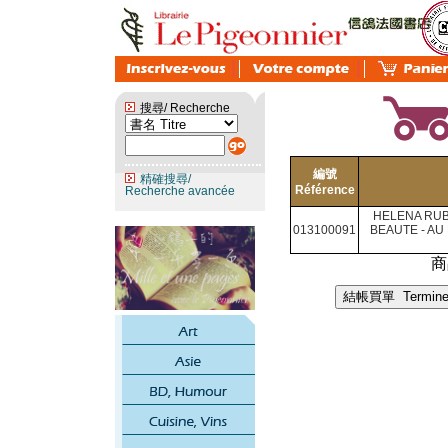
搜尋/ Recherche
編號
精確搜尋/
Référence
Recherche avancée
HELENA RUB
013100091
BEAUTE - AU
商