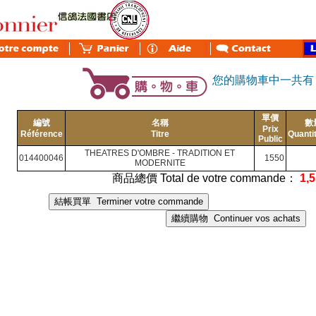
您的購物車中一共
單價
編號
名稱
數
Prix
Référence
Titre
Quanti
Public
THEATRES D'OMBRE - TRADITION ET
014400046
1550
MODERNITE
商品總價 Total de votre commande：
1,