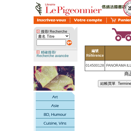
搜尋/ Recherche
編號
精確搜尋/
Référence
Recherche avancée
014500128
PANORAMA IL
商品