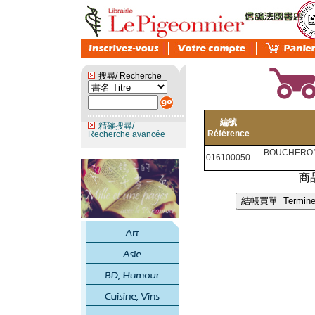
搜尋/ Recherche
編號
精確搜尋/
Référence
Recherche avancée
BOUCHERON 
016100050
商品