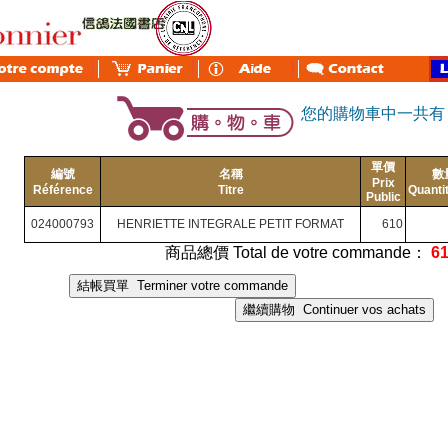
您的購物車中一共
單價
編號
名稱
數
Prix
Référence
Titre
Quanti
Public
024000793
HENRIETTE INTEGRALE PETIT FORMAT
610
商品總價 Total de votre commande：
6