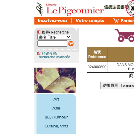
搜尋/ Recherche
編號
精確搜尋/
Référence
Recherche avancée
DANS MON
024000800
BU
商