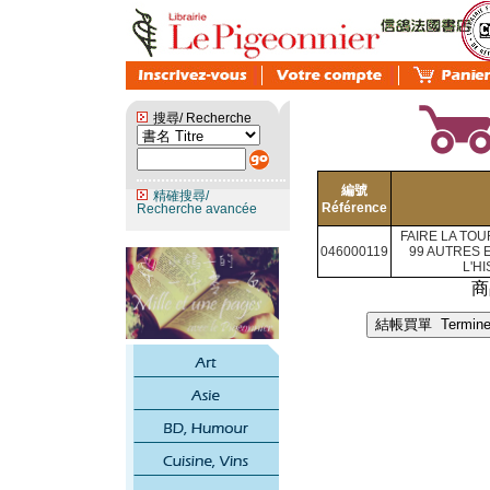
搜尋/ Recherche
編號
精確搜尋/
Référence
Recherche avancée
FAIRE LA TO
046000119
99 AUTRES 
L'H
商