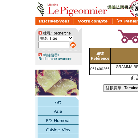
搜尋/ Recherche
編號
精確搜尋/
Référence
Recherche avancée
GRAMMAIRE
051400266
商品