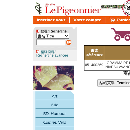
搜尋/ Recherche
編號
精確搜尋/
Référence
Recherche avancée
GRAMMAIRE 
051400269
NIVEAU AVANC
商品