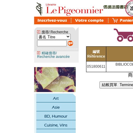
搜尋/ Recherche
編號
精確搜尋/
Référence
Recherche avancée
BIBLIOCOL
051800611
商