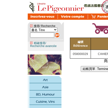
搜尋/ Recherche
編號
精確搜尋/
Référence
Recherche avancée
058000029
CAHIE
商