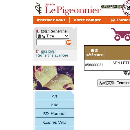
搜尋/ Recherche
編號
精確搜尋/
Référence
Recherche avancée
LATIN LET
058000031
商品