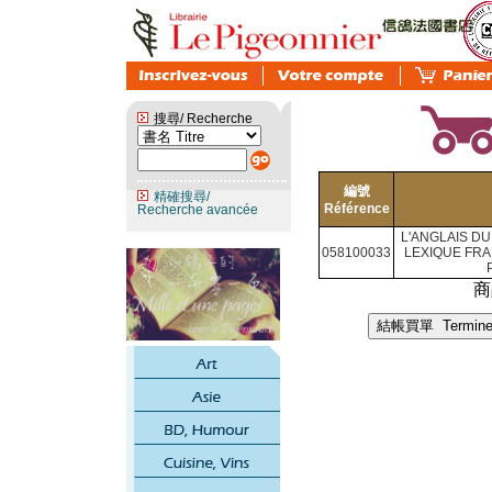
搜尋/ Recherche
編號
精確搜尋/
Référence
Recherche avancée
L'ANGLAIS D
058100033
LEXIQUE FRA
商