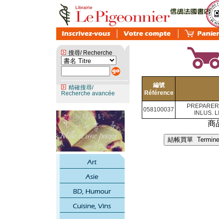
搜尋/ Recherche
編號
精確搜尋/
Référence
Recherche avancée
PREPARER 
058100037
INLUS. 
商品