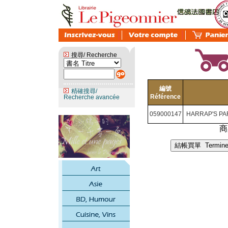
搜尋/ Recherche
編號
精確搜尋/
Référence
Recherche avancée
059000147
HARRAP'S PA
商