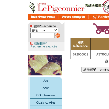
搜尋/ Recherche
編號
精確搜尋/
Référence
Recherche avancée
072000012
ASTROLO
商