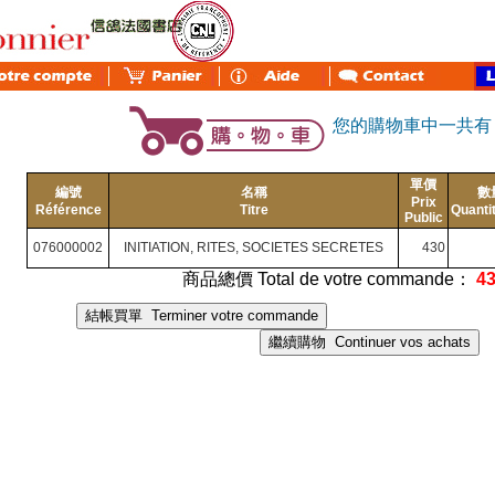
您的購物車中一共
單價
編號
名稱
數
Prix
Référence
Titre
Quanti
Public
076000002
INITIATION, RITES, SOCIETES SECRETES
430
商品總價 Total de votre commande：
4