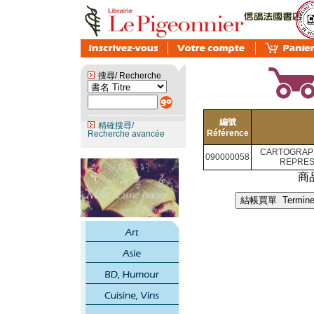
搜尋/ Recherche
編號
精確搜尋/
Référence
Recherche avancée
CARTOGRAPH
090000058
REPRES
商品