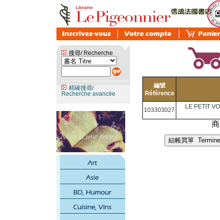
搜尋/ Recherche
編號
精確搜尋/
Référence
Recherche avancée
LE PETIT V
103303027
商