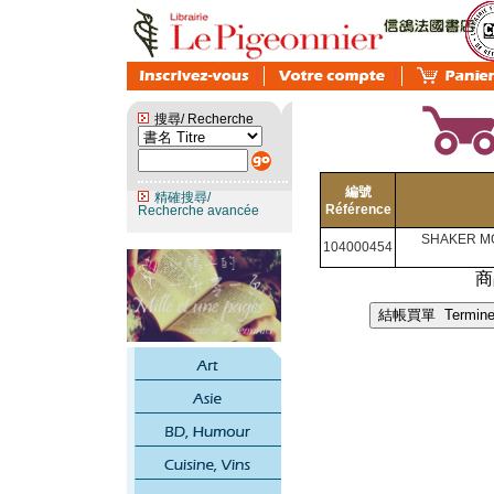
搜尋/ Recherche
編號
精確搜尋/
Référence
Recherche avancée
SHAKER M
104000454
商