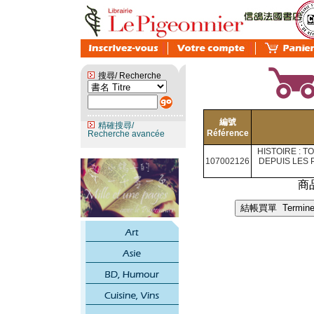
搜尋/ Recherche
編號
精確搜尋/
Référence
Recherche avancée
HISTOIRE : 
107002126
DEPUIS LES
商品