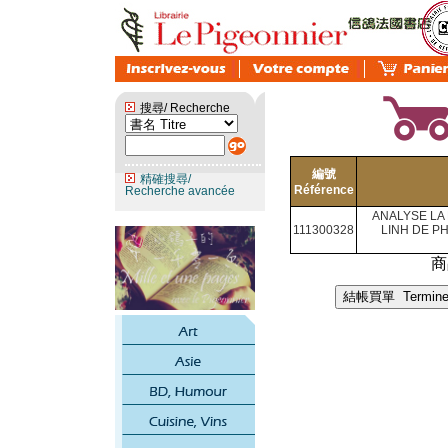
搜尋/ Recherche
編號
精確搜尋/
Référence
Recherche avancée
ANALYSE LA 
111300328
LINH DE P
商