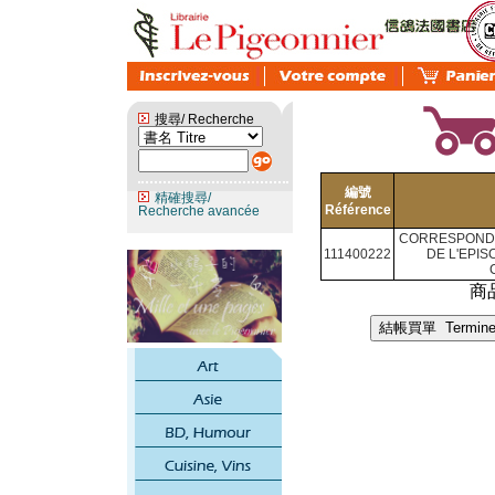
搜尋/ Recherche
編號
精確搜尋/
Référence
Recherche avancée
CORRESPONDAN
111400222
DE L'EPISC
商品