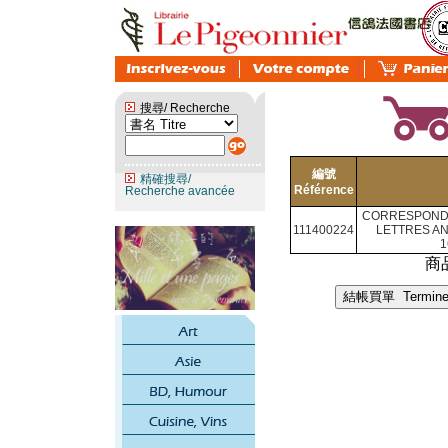
搜尋/ Recherche
編號
精確搜尋/
Référence
Recherche avancée
CORRESPONDAN
111400224
LETTRES AN
1
商品