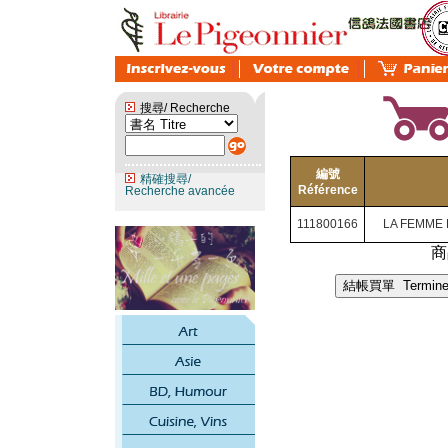
搜尋/ Recherche
編號
精確搜尋/
Référence
Recherche avancée
111800166
LA FEMM
商