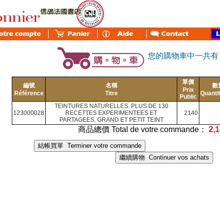
您的購物車中一共
單價
編號
名稱
數
Prix
Référence
Titre
Quanti
Public
TEINTURES NATURELLES. PLUS DE 130
123000028
RECETTES EXPERIMENTEES ET
2140
PARTAGEES. GRAND ET PETIT TEINT
商品總價 Total de votre commande：
2,