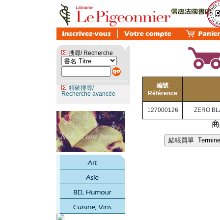
搜尋/ Recherche
編號
精確搜尋/
Référence
Recherche avancée
127000126
ZERO BL
商