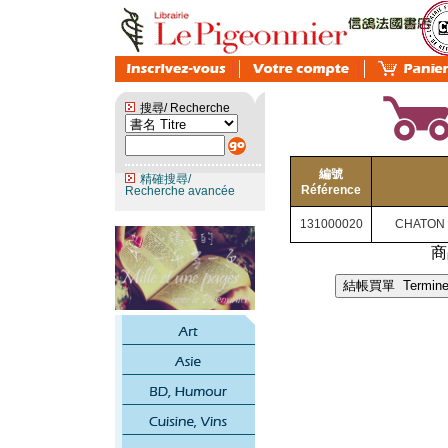
搜尋/ Recherche
編號
精確搜尋/
Référence
Recherche avancée
131000020
CHATON 
商