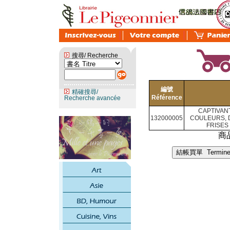
搜尋/ Recherche
編號
精確搜尋/
Référence
Recherche avancée
CAPTIVANT
132000005
COULEURS, 
FRISES
商品