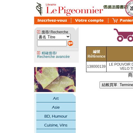
搜尋/ Recherche
編號
精確搜尋/
Référence
Recherche avancée
LE POUVOIR 
138000139
VELO 
商