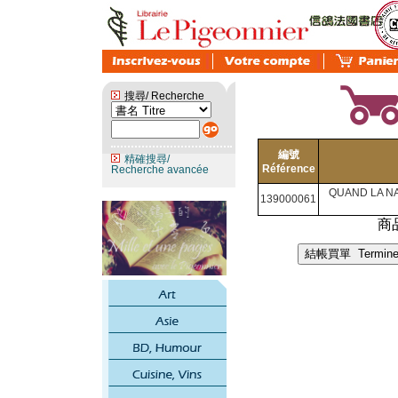
搜尋/ Recherche
編號
精確搜尋/
Référence
Recherche avancée
QUAND LA NA
139000061
商品