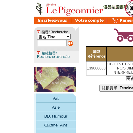
搜尋/ Recherche
編號
精確搜尋/
Référence
Recherche avancée
OBJETS ET S
139000068
TROIS DI
INTERPRET
商品