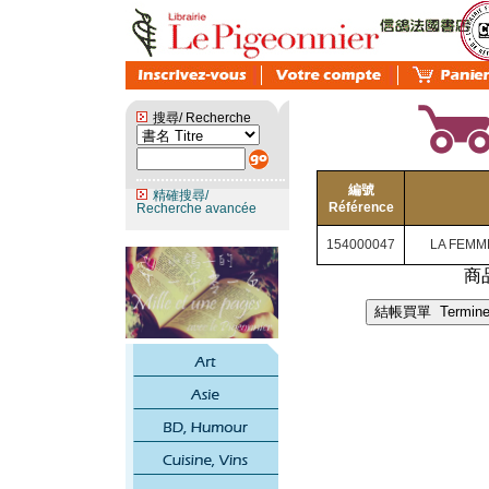
搜尋/ Recherche
編號
精確搜尋/
Référence
Recherche avancée
154000047
LA FEMME
商品