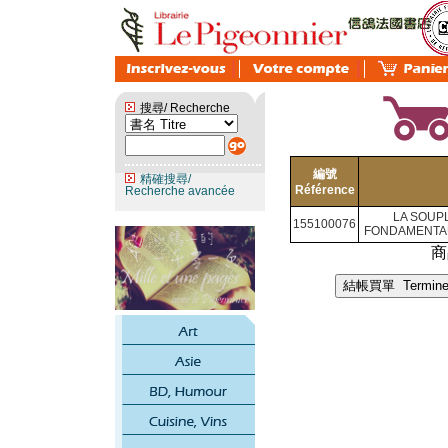
搜尋/ Recherche
編號
精確搜尋/
Référence
Recherche avancée
LA SOUP
155100076
FONDAMENTAU
商