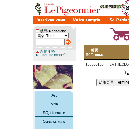
搜尋/ Recherche
編號
精確搜尋/
Référence
Recherche avancée
158000105
LA THEOLO
商品