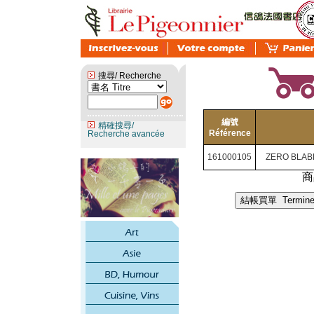
搜尋/ Recherche
編號
精確搜尋/
Référence
Recherche avancée
161000105
ZERO BLABL
商