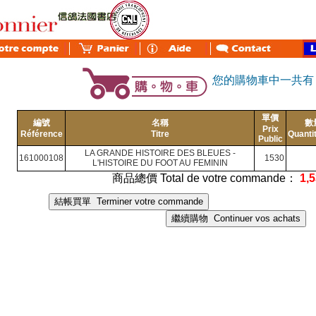
您的購物車中一共
單價
編號
名稱
數
Prix
Référence
Titre
Quanti
Public
LA GRANDE HISTOIRE DES BLEUES -
161000108
1530
L'HISTOIRE DU FOOT AU FEMININ
商品總價 Total de votre commande：
1,