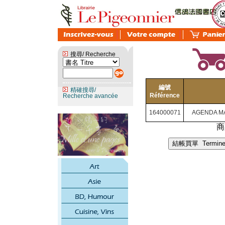
搜尋/ Recherche
編號
精確搜尋/
Référence
Recherche avancée
164000071
AGENDA M
商