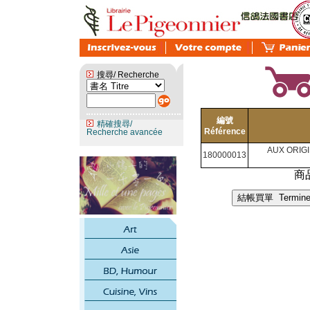
搜尋/ Recherche
編號
精確搜尋/
Référence
Recherche avancée
AUX ORIG
180000013
商品