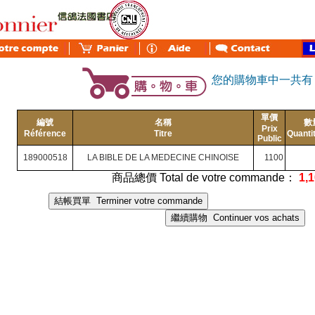
您的購物車中一共
單價
編號
名稱
數
Prix
Référence
Titre
Quanti
Public
189000518
LA BIBLE DE LA MEDECINE CHINOISE
1100
商品總價 Total de votre commande：
1,