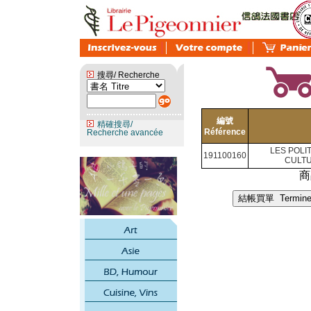
搜尋/ Recherche
編號
精確搜尋/
Référence
Recherche avancée
LES POLI
191100160
CULTU
商