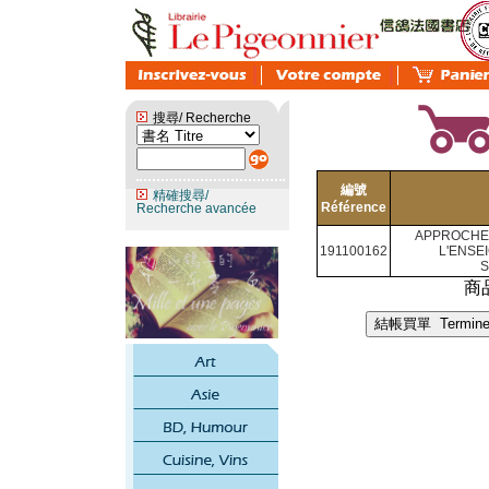
搜尋/ Recherche
編號
精確搜尋/
Référence
Recherche avancée
APPROCHE
191100162
L'ENSE
S
商品