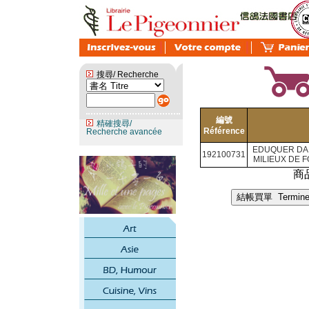
搜尋/ Recherche
編號
精確搜尋/
Référence
Recherche avancée
EDUQUER DAN
192100731
MILIEUX DE F
商品