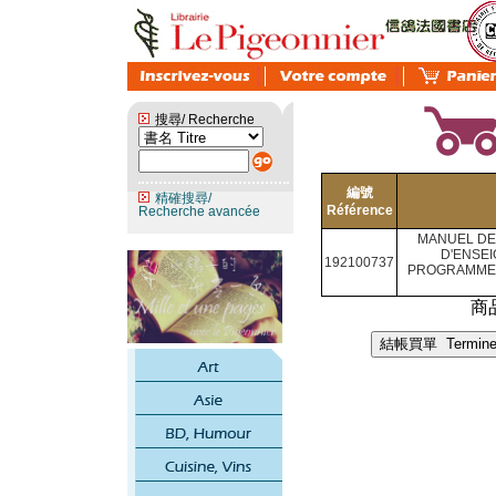
搜尋/ Recherche
編號
精確搜尋/
Référence
Recherche avancée
MANUEL DE
D'ENSEI
192100737
PROGRAMME 
商品