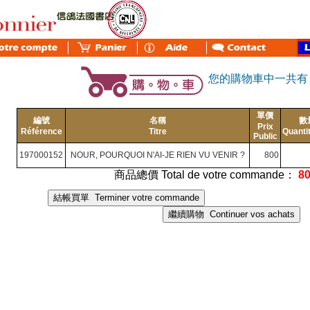
您的購物車中一共
單價
編號
名稱
數
Prix
Référence
Titre
Quanti
Public
197000152
NOUR, POURQUOI N'AI-JE RIEN VU VENIR ?
800
商品總價 Total de votre commande：
8