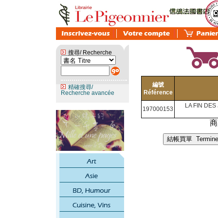
搜尋/ Recherche
編號
精確搜尋/
Référence
Recherche avancée
LA FIN DES
197000153
商