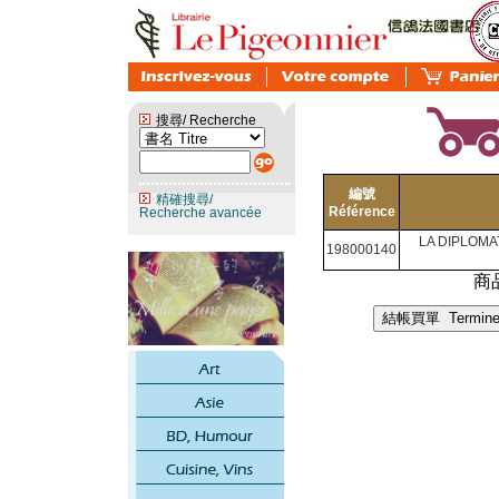
搜尋/ Recherche
編號
精確搜尋/
Référence
Recherche avancée
LA DIPLOMA
198000140
商品