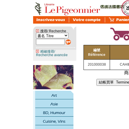
搜尋/ Recherche
編號
精確搜尋/
Référence
Recherche avancée
201000038
CAHI
商