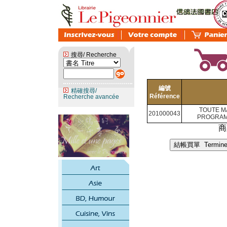
搜尋/ Recherche
編號
精確搜尋/
Référence
Recherche avancée
TOUTE M
201000043
PROGRAM
商